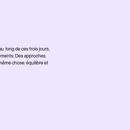
u long de ces trois jours,
Le programme du stage prend ses source
aitements. Des approches
énergétiques taoïstes en réflexologie 
 même chose: équilibre et
Gerda Boyesen.