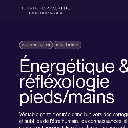
stage de 3 jours
ouvert à tous
Énergétique 
réfléxologie
pieds/mains
Véritable porte d’entrée dans l’univers des carto
et subtiles de l’être humain, les connaissances li
mains sont une invitation à explorer une approch