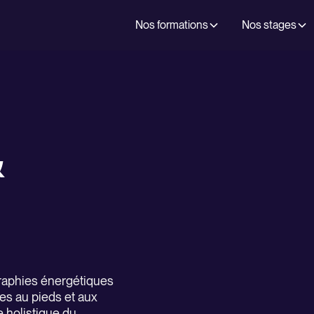
Nos formations
Nos stages
&
graphies énergétiques
ées au pieds et aux
e holistique du