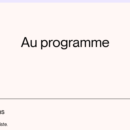
Au programme
ns
ïste.