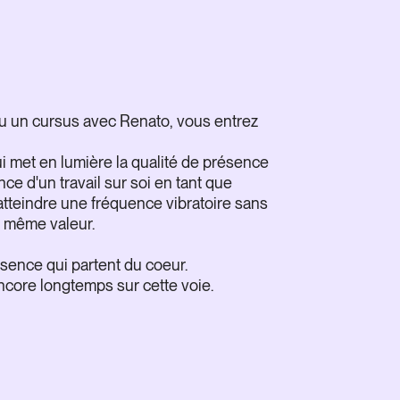
u un cursus avec Renato, vous entrez
Je parti
(et j’ai
i met en lumière la qualité de présence
maintena
ce d'un travail sur soi en tant que
nouvelle 
atteindre une fréquence vibratoire sans
Et bien 
la même valeur.
un vérit
à chacun
ésence qui partent du coeur.
technique
core longtemps sur cette voie.
F