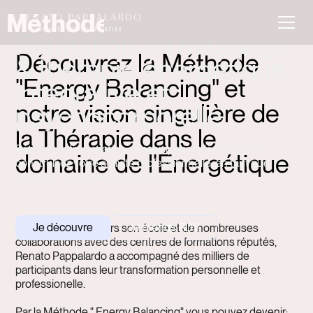
Méthode
Formation en massage
Découvrez la Méthode
& thérapie énergétique
"Energy Balancing" et
intégrative et
notre vision singulière de
psychocorporelle
la Thérapie dans le
Réalisez votre vocation d'accompagner les autres et
domaine de l'Énergétique
construisez votre activité professionnelle en tant que
praticien, thérapeute et/ou enseignant.
Je découvre
Je prends RDV
Depuis 1999, à travers son école et de nombreuses
collaborations avec des centres de formations réputés,
Renato Pappalardo a accompagné des milliers de
participants dans leur transformation personnelle et
professionelle.
Par la Méthode " Energy Balancing" vous pouvez devenir: