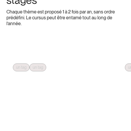
stages
Chaque thème est proposé 1 à 2 fois par an, sans ordre
prédéfini. Le cursus peut être entamé tout au long de
l’année.
energy balancing
en
massage
m
un tag
un tag
u