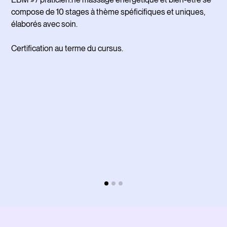
compose de 10 stages à thème spéficifiques et uniques,
Vou
élaborés avec soin.
eur
Certification au terme du cursus.