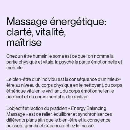
Massage énergétique:
clarté, vitalité,
maîtrise
Chez un être humain le soma est ce que l’on nomme la
partie physique et vitale, la psyché la partie émotionnelle et
Il 
mentale.
ten
cir
Le bien-être d’un individu est la conséquence d’un mieux-
con
être au niveau du corps physique en le nettoyant, du corps
mon
éthérique vital en le vivifiant, du corps émotionnel en le
et 
pacifiant et du corps mental en le clarifiant.
de 
glo
L’objectif et l’action du praticien « Energy Balancing
Massage » est de relier, équilibrer et synchroniser ces
La 
différents plans afin que le bien-être et la conscience
con
puissent grandir et s’épanouir chez le massé.
phy