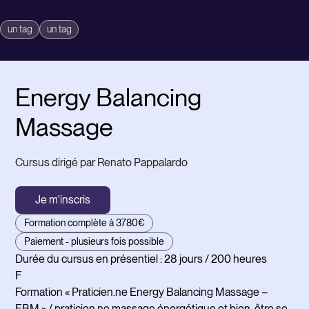
un tag
un tag
Energy Balancing
Massage
Cursus dirigé par Renato Pappalardo
Je m'inscris
Formation complète à 3780€
Paiement - plusieurs fois possible
Durée du cursus en présentiel : 28 jours / 200 heures
La
F
Le 
Formation « Praticien.ne Energy Balancing Massage –
-en
EBM » / praticien.ne massage énergétique et bien-être se