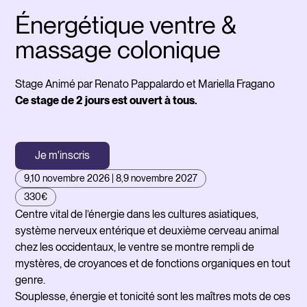
Énergétique ventre &
massage colonique
Stage Animé par Renato Pappalardo et Mariella Fragano
Ce stage de 2 jours est ouvert à tous.
Je m'inscris
9,10 novembre 2026 | 8,9 novembre 2027
330€
Centre vital de l’énergie dans les cultures asiatiques,
Pen
système nerveux entérique et deuxième cerveau animal
doi
chez les occidentaux, le ventre se montre rempli de
vid
mystères, de croyances et de fonctions organiques en tout
cod
genre.
aff
Souplesse, énergie et tonicité sont les maîtres mots de ces
tis